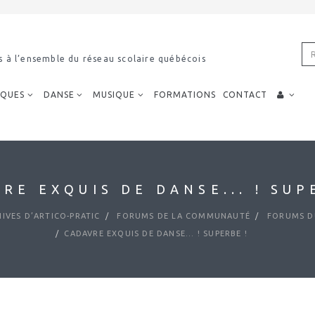
s à l’ensemble du réseau scolaire québécois
IQUES
DANSE
MUSIQUE
FORMATIONS
CONTACT
RE EXQUIS DE DANSE... ! SUP
IVES D’ARTICO-PRATIC
FORUMS DE LA COMMUNAUTÉ
FORUMS DU
CADAVRE EXQUIS DE DANSE... ! SUPERBE !