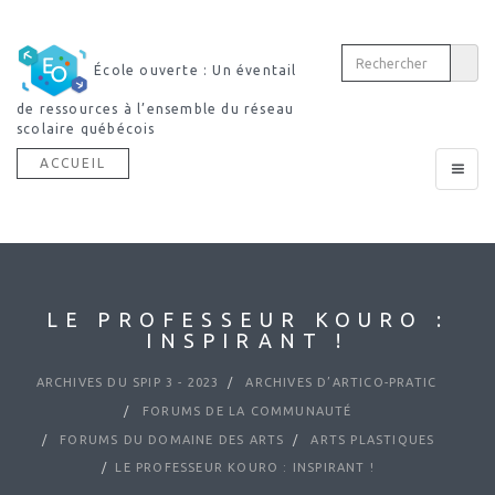
École ouverte : Un éventail
de ressources à l’ensemble du réseau
scolaire québécois
ACCUEIL
Toggle
navigat
LE PROFESSEUR KOURO :
INSPIRANT !
ARCHIVES DU SPIP 3 - 2023
ARCHIVES D’ARTICO-PRATIC
FORUMS DE LA COMMUNAUTÉ
FORUMS DU DOMAINE DES ARTS
ARTS PLASTIQUES
LE PROFESSEUR KOURO : INSPIRANT !