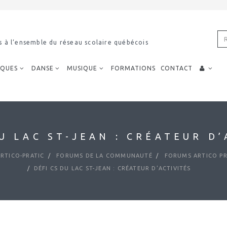
s à l’ensemble du réseau scolaire québécois
IQUES
DANSE
MUSIQUE
FORMATIONS
CONTACT
DU LAC ST-JEAN : CRÉATEUR D’
RTICO-PRATIC
FORUMS DE LA COMMUNAUTÉ
FORUMS ARTICO PR
DÉFI CS DU LAC ST-JEAN : CRÉATEUR D’ACTIVITÉS