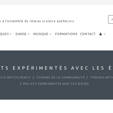
s à l’ensemble du réseau scolaire québécois
IQUES
DANSE
MUSIQUE
FORMATIONS
CONTACT
TS EXPÉRIMENTÉS AVEC LES 
S D’ARTICO-PRATIC
FORUMS DE LA COMMUNAUTÉ
FORUMS ARTI
PROJETS EXPÉRIMENTÉS AVEC LES ÉLÈVES