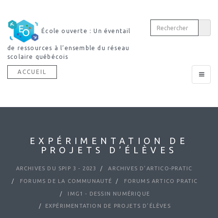
École ouverte : Un éventail
de ressources à l’ensemble du réseau
scolaire québécois
ACCUEIL
Toggle
navigat
EXPÉRIMENTATION DE
PROJETS D’ÉLÈVES
ARCHIVES DU SPIP 3 - 2023
ARCHIVES D’ARTICO-PRATIC
FORUMS DE LA COMMUNAUTÉ
FORUMS ARTICO PRATIC
IMG1 - DESSIN NUMÉRIQUE
EXPÉRIMENTATION DE PROJETS D’ÉLÈVES