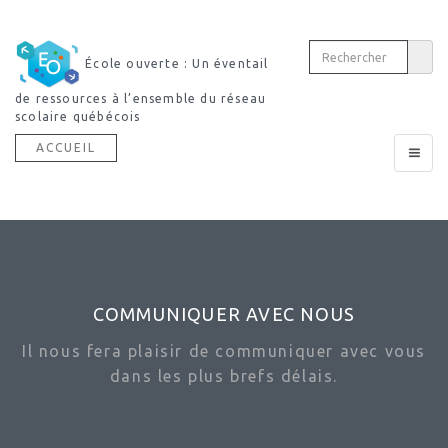
École ouverte : Un éventail
de ressources à l’ensemble du réseau
scolaire québécois
ACCUEIL
Toggle
navigat
COMMUNIQUER AVEC NOUS
Il nous fera plaisir de communiquer avec vous
dans les plus brefs délais.