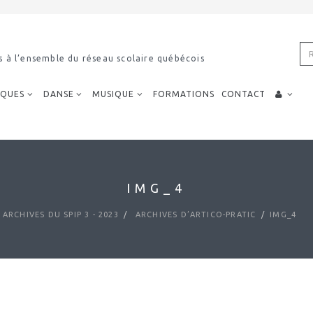
s à l’ensemble du réseau scolaire québécois
IQUES
DANSE
MUSIQUE
FORMATIONS
CONTACT
IMG_4
ARCHIVES DU SPIP 3 - 2023
ARCHIVES D’ARTICO-PRATIC
IMG_4