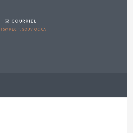
COURRIEL
TS@RECIT.GOUV.QC.CA