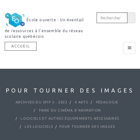
École ouverte : Un éventail
de ressources à l’ensemble du réseau
scolaire québécois
ACCUEIL
Toggle
navigat
POUR TOURNER DES IMAGES
ARCHIVES DU SPIP 3 - 2023
4 ARTS
PÉDAGOGIE
FAIRE DU CINÉMA D’ANIMATION
LOGICIELS ET AUTRES ÉQUIPEMENTS NÉCESSAIRES
LES LOGICIELS
POUR TOURNER DES IMAGES