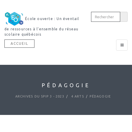
École ouverte : Un éventail
Découvrir notre
sources à l’ensemble du réseau
dictionnaire multimodal
re québécois
ACCUEIL
Toggle
navigat
PÉDAGOGIE
ARCHIVES DU SPIP 3 - 2023
4 ARTS
PÉDAGOGIE