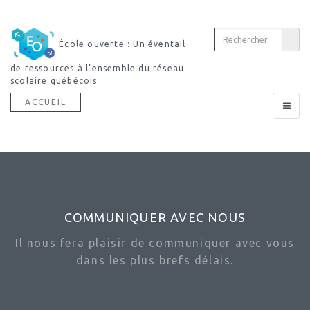
École ouverte : Un éventail
de ressources à l’ensemble du réseau
scolaire québécois
ACCUEIL
Toggle
navigat
COMMUNIQUER AVEC NOUS
Il nous fera plaisir de communiquer avec vous
dans les plus brefs délais.