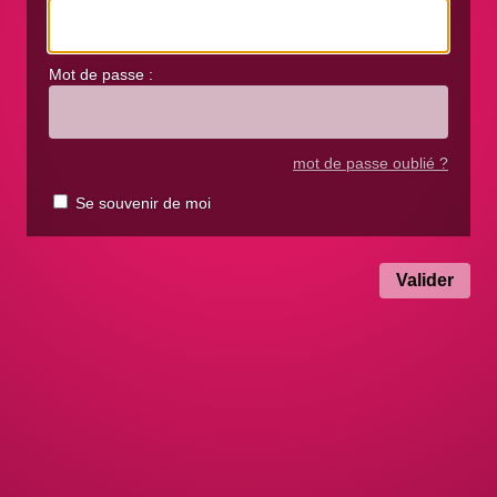
Mot de passe :
mot de passe oublié ?
Se souvenir de moi